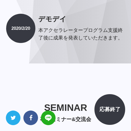
デモデイ
2020/2/20
本アクセラレータープログラム支援終
了後に成果を発表していただきます。
SEMINAR
SEMINAR
応募終了
事前セミナー&交流会
事前セミナー&交流会