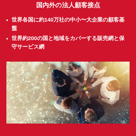
国内外の法人顧客接点
世界各国に約140万社の中小〜大企業の顧客基
盤
世界約200の国と地域をカバーする販売網と保
守サービス網