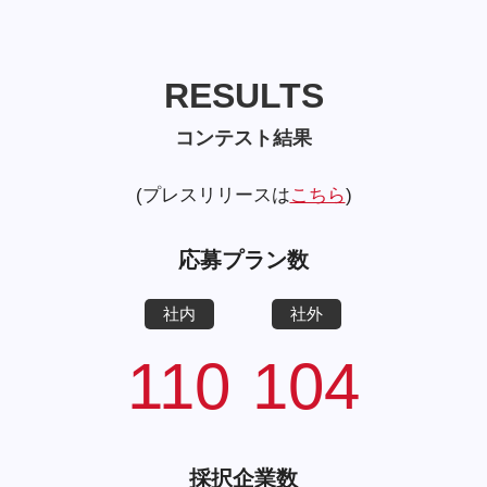
RESULTS
RESULTS
コンテスト結果
コンテスト結果
(プレスリリースは
こちら
)
応募プラン数
社内
社外
110
104
採択企業数