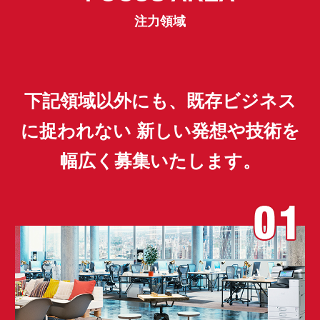
注力領域
注力領域
下記領域以外にも、既存ビジネス
に捉われない
新しい発想や技術を
幅広く募集いたします。